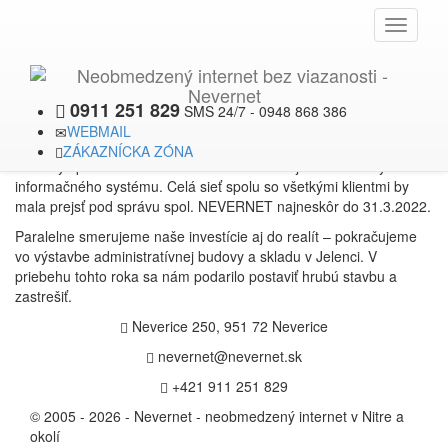
DECEMBER
X
Toggle
2021
navigati
Akvizícia TVAN net a
investície do nehnuteľností
0911 251 829
SMS 24/7 - 0948 868 386
WEBMAIL
Aktuálne sme spustili integráciu optickej siete postavenej v obci
ZÁKAZNÍCKA ZÓNA
Sľažany spoločnosťou
Tvan.sk s.r.o.
do našej infraštruktúry a
informačného systému. Celá sieť spolu so všetkými klientmi by
mala prejsť pod správu spol. NEVERNET najneskôr do 31.3.2022.
Paralelne smerujeme naše investície aj do realít – pokračujeme
vo výstavbe administratívnej budovy a skladu v Jelenci. V
priebehu tohto roka sa nám podarilo postaviť hrubú stavbu a
zastrešiť.
Neverice 250, 951 72 Neverice
nevernet@nevernet.sk
+421 911 251 829
© 2005 - 2026 - Nevernet - neobmedzený internet v Nitre a
okolí