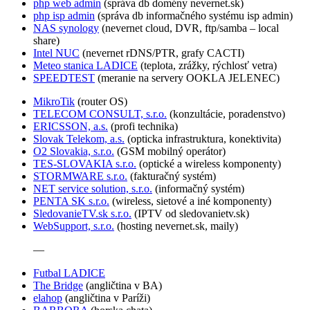
php web admin
(správa db domény nevernet.sk)
php isp admin
(správa db informačného systému isp admin)
NAS synology
(nevernet cloud, DVR, ftp/samba – local
share)
Intel NUC
(nevernet rDNS/PTR, grafy CACTI)
Meteo stanica LADICE
(teplota, zrážky, rýchlosť vetra)
SPEEDTEST
(meranie na servery OOKLA JELENEC)
MikroTik
(router OS)
TELECOM CONSULT, s.r.o.
(konzultácie, poradenstvo)
ERICSSON, a.s.
(profi technika)
Slovak Telekom, a.s.
(opticka infrastruktura, konektivita)
O2 Slovakia, s.r.o.
(GSM mobilný operátor)
TES-SLOVAKIA s.r.o.
(optické a wireless komponenty)
STORMWARE s.r.o.
(fakturačný systém)
NET service solution, s.r.o.
(informačný systém)
PENTA SK s.r.o.
(wireless, sietové a iné komponenty)
SledovanieTV.sk s.r.o.
(IPTV od sledovanietv.sk)
WebSupport, s.r.o.
(hosting nevernet.sk, maily)
—
Futbal LADICE
The Bridge
(angličtina v BA)
elahop
(angličtina v Paríži)