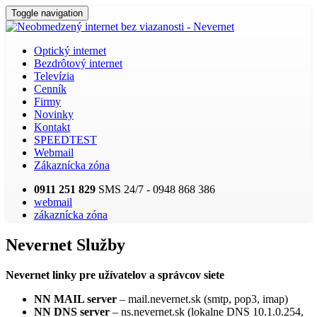
Toggle navigation
X
Optický internet
Bezdrôtový internet
Televízia
Cenník
Firmy
Novinky
Kontakt
SPEEDTEST
Webmail
Zákaznícka zóna
0911 251 829
SMS 24/7 - 0948 868 386
webmail
zákaznícka zóna
Nevernet Služby
Nevernet linky pre užívatelov a správcov siete
NN MAIL server
– mail.nevernet.sk (smtp, pop3, imap)
NN DNS server
– ns.nevernet.sk (lokalne DNS 10.1.0.254,