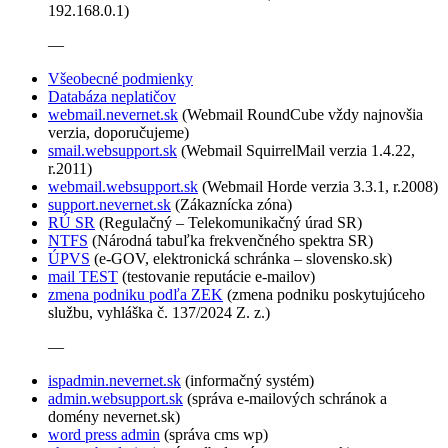
192.168.0.1)
—
Všeobecné podmienky
Databáza neplatičov
webmail.nevernet.sk
(Webmail RoundCube vždy najnovšia
verzia, doporučujeme)
smail.websupport.sk
(Webmail SquirrelMail verzia 1.4.22,
r.2011)
webmail.websupport.sk
(Webmail Horde verzia 3.3.1, r.2008)
support.nevernet.sk
(Zákaznícka zóna)
RÚ SR
(Regulačný – Telekomunikačný úrad SR)
NTFS
(Národná tabuľka frekvenčného spektra SR)
ÚPVS
(e-GOV, elektronická schránka – slovensko.sk)
mail TEST
(testovanie reputácie e-mailov)
zmena podniku podľa ZEK
(zmena podniku poskytujúceho
službu, vyhláška č. 137/2024 Z. z.)
—
ispadmin.nevernet.sk
(informačný systém)
admin.websupport.sk
(správa e-mailových schránok a
domény nevernet.sk)
word press admin
(správa cms wp)