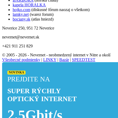
BARBORA
(horska chata)
kapela HORALKA
hojko.com
(diskusné fórum naozaj o všetkom)
lamky.net
(warez forum)
bociany.sk
(atlas hniezd)
Neverice 250, 951 72 Neverice
nevernet@nevernet.sk
+421 911 251 829
© 2005 - 2026 - Nevernet - neobmedzený internet v Nitre a okolí
Všeobecné podmienky
|
LINKY
|
Bazár
|
SPEEDTEST
NOVINKA
PREJDITE NA
SUPER RÝCHLY
OPTICKÝ INTERNET
2,5Gbit/s