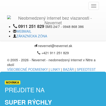
JÚN
X
Toggle
2006
navigati
Pokrytie v Beladiciach
0911 251 829
SMS 24/7 - 0948 868 386
Pokrytie wifi siete Nevernet rozšírené do ďalšej, v poradí už ôsmej
WEBMAIL
dediny – Beladice.
ZÁKAZNÍCKA ZÓNA
Neverice 250, 951 72 Neverice
nevernet@nevernet.sk
+421 911 251 829
© 2005 - 2026 - Nevernet - neobmedzený internet v Nitre a
okolí
VŠEOBECNÉ PODMIENKY
|
LINKY
|
BAZÁR
|
SPEEDTEST
NOVINKA
PREJDITE NA
SUPER RÝCHLY