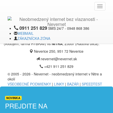
JÚN
X
Toggle
2015
navigati
Upgrade chrbtovej siete
0911 251 829
SMS 24/7 - 0948 868 386
V tomto období pokračujeme s nasadzovaním licencovaných
WEBMAIL
prepojení namiesto pôvodných prepojení vo voľnom 5GHz
ZÁKAZNÍCKA ZÓNA
pásme. Tentokrát bol vymenený bridge
DOLNÉ OBDOKOVCE
(vodojem, farma HYBRAV) vs
NITRA
, Zobor (Radová ulica).
Neverice 250, 951 72 Neverice
nevernet@nevernet.sk
+421 911 251 829
© 2005 - 2026 - Nevernet - neobmedzený internet v Nitre a
okolí
VŠEOBECNÉ PODMIENKY
|
LINKY
|
BAZÁR
|
SPEEDTEST
NOVINKA
PREJDITE NA