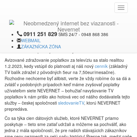
FEBRUÁR
X
Toggle
2023
navigati
Zmena v poplatkoch za TV
služby !
0911 251 829
SMS 24/7 - 0948 868 386
WEBMAIL
V Novom Roku by som chcel v prvom rade všetkým popriať veľa
ZÁKAZNÍCKA ZÓNA
zdravia a hlavne pevnej vôle v ťažkých časoch!
Avizované zdražovanie poplatkov za televíziu sa stalo realitou
1.2.2023, kedy vstúpil do platnosti aj náš nový
cenník
(základný
TV balík zdražel z pôvodných 5eur na 7,50eur/mesačne).
Rozhodne nechceme byť alibisti, verte že vždy robíme čo sa dá a
zvlášť v podobných prípadoch keď máme zvyšovať poplatky
užívateľom siete NEVERNET – bohužiaľ navyšovanie TV
poplatkov k nám prišlo ako hotová vec od nášho dodávateľa tejto
služby – českej spoločnosti
sledovanieTV
, ktorú NEVERNET
prepredáva.
Čo sa týka cien dátových služieb, ktoré NEVERNET priamo
poskytuje – tieto sme zatiaľ udržali a môžeme sa pochváliť, ako
jedna z mála spoločností, že pre našich stávajúcich zákazníkov
sme ceny nezmenili za celú našu históriu! Presne tak, medzi naše