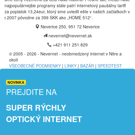
najpopulárnejšie programy stále patrí internetový paušálny tariff
za poplatok 13,24eur, ktorý sme uviedli ešte v našich začiatkoch v
r.2007 pôvodne za 399 SKK ako „HOME 512“.
Neverice 250, 951 72 Neverice
nevernet@nevernet.sk
+421 911 251 829
© 2005 - 2026 - Nevernet - neobmedzený internet v Nitre a
okolí
VŠEOBECNÉ PODMIENKY
|
LINKY
|
BAZÁR
|
SPEEDTEST
NOVINKA
PREJDITE NA
SUPER RÝCHLY
OPTICKÝ INTERNET